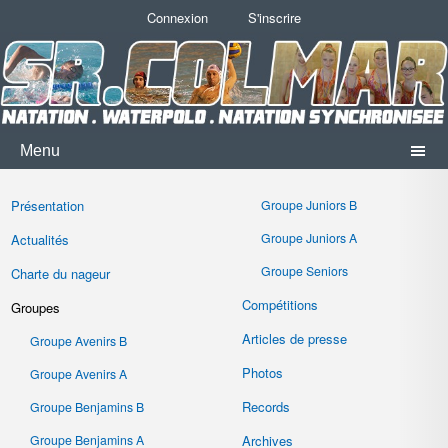
Connexion
S'inscrire
Menu
Présentation
Groupe Juniors B
Groupe Juniors A
Actualités
Groupe Seniors
Charte du nageur
Compétitions
Groupes
Articles de presse
Groupe Avenirs B
Photos
Groupe Avenirs A
Records
Groupe Benjamins B
Groupe Benjamins A
Archives