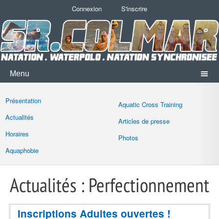
Connexion
S'inscrire
Menu
Présentation
Aquatic Cross Training
Actualités
Articles de presse
Horaires
Photos
Aquaphobie
Actualités : Perfectionnement
Inscriptions Adultes ouvertes !