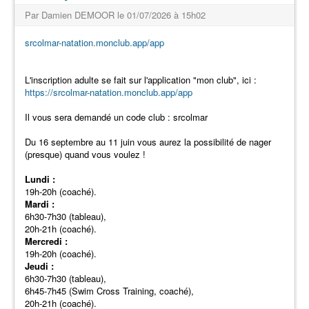
Par Damien DEMOOR le 01/07/2026 à 15h02
srcolmar-natation.monclub.app/app
L'inscription adulte se fait sur l'application "mon club", ici :
https://srcolmar-natation.monclub.app/app
Il vous sera demandé un code club : srcolmar
Du 16 septembre au 11 juin vous aurez la possibilité de nager
(presque) quand vous voulez !
Lundi :
19h-20h (coaché).
Mardi :
6h30-7h30 (tableau),
20h-21h (coaché).
Mercredi :
19h-20h (coaché).
Jeudi :
6h30-7h30 (tableau),
6h45-7h45 (Swim Cross Training, coaché),
20h-21h (coaché).