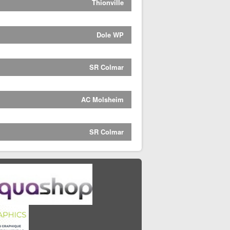
Thionville
Dole WP
SR Colmar
AC Molsheim
SR Colmar