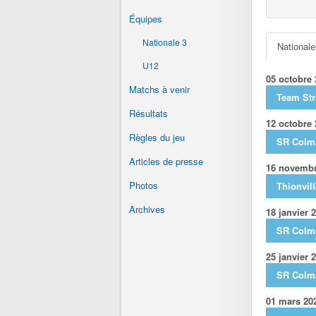
Équipes
Nationale 3
Nationale
U12
05 octobre
Matchs à venir
Team St
Résultats
12 octobre
Règles du jeu
SR Colm
Articles de presse
16 novembr
Photos
Thionvill
Archives
18 janvier 
SR Colm
25 janvier 
SR Colm
01 mars 20