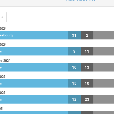
 3
 2024
31
2
rasbourg
 2024
9
11
ar
e 2024
10
13
e
2025
15
10
ar
2025
12
23
ar
25