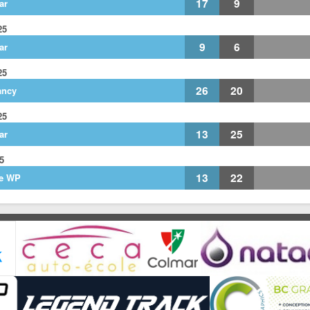
17
9
ar
25
9
6
ar
25
26
20
ancy
25
13
25
ar
25
13
22
e WP