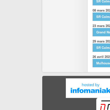
SR Colm
08 mars 20
SR Colm
23 mars 20
Grand N
29 mars 20
SR Colm
26 avril 20
Mulhous