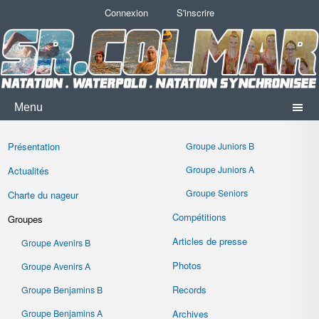
Connexion
S'inscrire
Menu
Présentation
Groupe Juniors B
Groupe Juniors A
Actualités
Groupe Seniors
Charte du nageur
Compétitions
Groupes
Articles de presse
Groupe Avenirs B
Photos
Groupe Avenirs A
Records
Groupe Benjamins B
Groupe Benjamins A
Archives