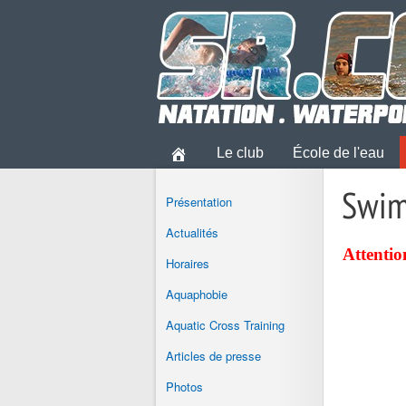
Le club
École de l'eau
Swim
Présentation
Actualités
Attentio
Horaires
Aquaphobie
Aquatic Cross Training
Articles de presse
Photos