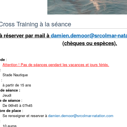
ross Training à la séance
à réserver par mail à
damien.demoor@srcolmar-nat
(chèques ou espèces).
ode
:
Attention ! Pas de séances pendant les vacances et jours fériés.
:
Stade Nautique
:
à partir de 15 ans
 de séance :
Jeudi
e de séance
:
De 06h45 à 07h45
re de place
:
Se renseigner et reserver à
damien.demoor@srcolmar-natation.com
:
10 euros