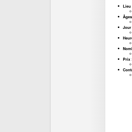
Lieu
Âges
Jour
Heur
Nomb
Prix
Cont