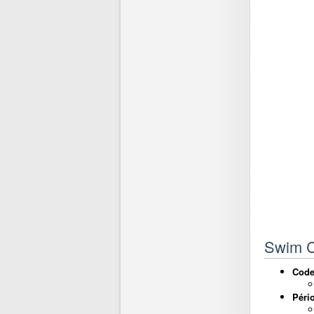
Swim Cr
Cod
Péri