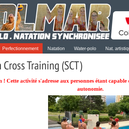
Perfectionnement
Natation
Water-polo
Nat. artisti
 Cross Training (SCT)
n ! Cette activité s'adresse aux personnes étant capabl
autonomie.