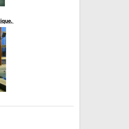
tique
.