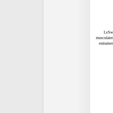
LeSwi
musculaire,
entrainem