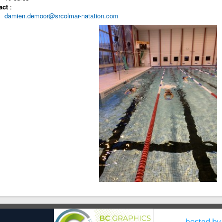
act
:
damien.demoor@srcolmar-natation.com