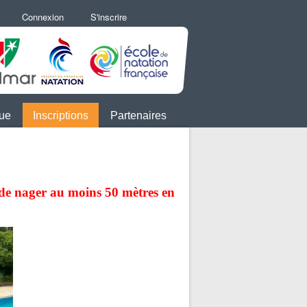
Connexion
S'inscrire
que
Inscriptions
Partenaires
e de nager au moins 50 mètres en