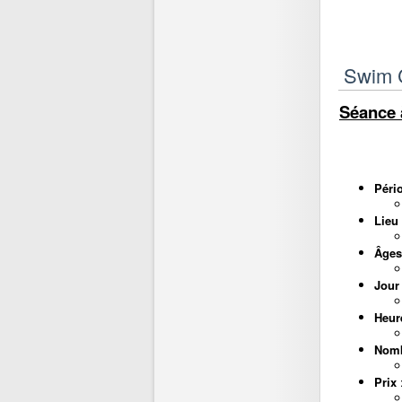
Swim C
Séance 
Péri
Lieu
Âges
Jour
Heur
Nomb
Prix