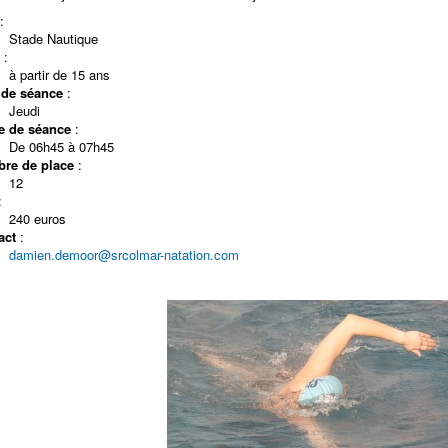
:
Stade Nautique
:
à partir de 15 ans
 de séance
:
Jeudi
e de séance
:
De 06h45 à 07h45
re de place
:
12
:
240 euros
act
:
damien.demoor@srcolmar-natation.com