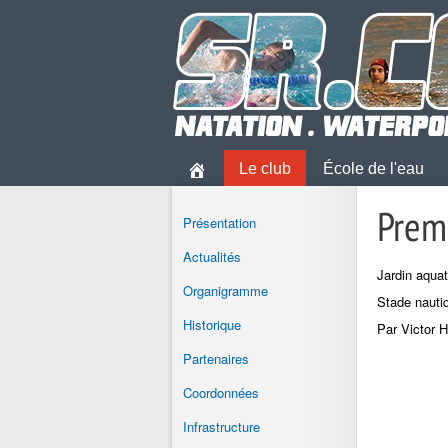
Le club
École de l'eau
Prem
Présentation
Actualités
Jardin aqua
Organigramme
Stade nauti
Historique
Par Victor 
Partenaires
Coordonnées
Infrastructure